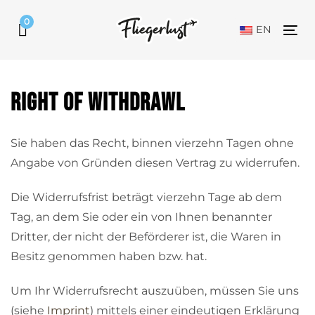
Skip
Skip
0
links
to
EN
Tog
primary
nav
navigation
Skip
Right of withdrawl
to
content
Sie haben das Recht, binnen vierzehn Tagen ohne
Angabe von Gründen diesen Vertrag zu widerrufen.
Die Widerrufsfrist beträgt vierzehn Tage ab dem
Tag, an dem Sie oder ein von Ihnen benannter
Dritter, der nicht der Beförderer ist, die Waren in
Besitz genommen haben bzw. hat.
Um Ihr Widerrufsrecht auszuüben, müssen Sie uns
(siehe
Imprint
) mittels einer eindeutigen Erklärung